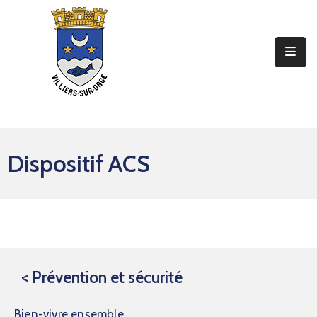
Ma
Mairie
Mon
Quotidien
Dispositif ACS
Mes
Sorties
Mes
Démarches
Contact
< Prévention et sécurité
Bien-vivre ensemble