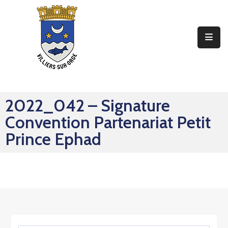
Ma
Mairie
Mon
Quotidien
2022_042 – Signature
Mes
Convention Partenariat Petit
Sorties
Prince Ephad
Mes
Démarches
Contact