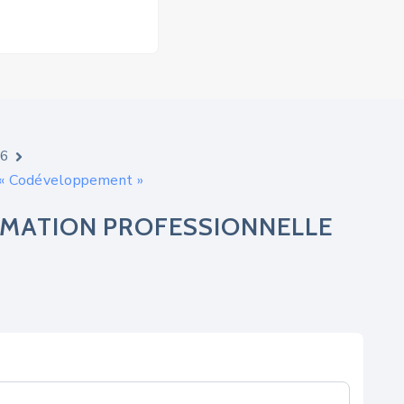
26
é « Codéveloppement »
RMATION PROFESSIONNELLE