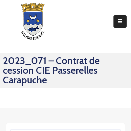
Ma
Mairie
Mon
Quotidien
2023_071 – Contrat de
Mes
cession CIE Passerelles
Sorties
Carapuche
Mes
Démarches
Contact