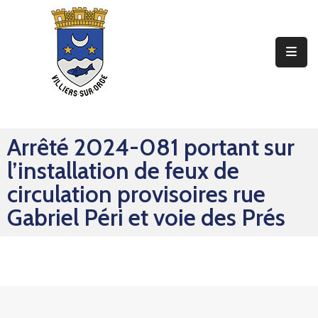
Ma
Mairie
Mon
Quotidien
Arrêté 2024-081 portant sur
Mes
l’installation de feux de
Sorties
circulation provisoires rue
Mes
Gabriel Péri et voie des Prés
Démarches
Contact