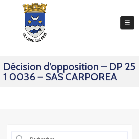
Ma
Mairie
Mon
Quotidien
Décision d’opposition – DP 25
Mes
1 0036 – SAS CARPOREA
Sorties
Mes
Démarches
Contact