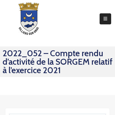
Ma
Mairie
Mon
Quotidien
2022_052 – Compte rendu
Mes
d’activité de la SORGEM relatif
Sorties
à l’exercice 2021
Mes
Démarches
Contact