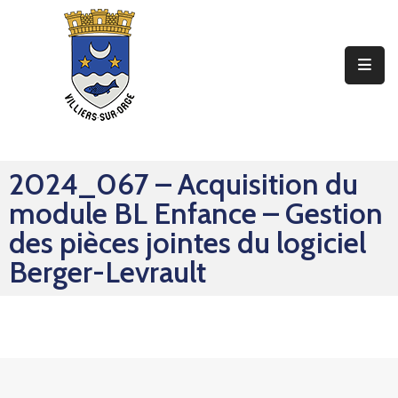
Ma
Mairie
Mon
Quotidien
2024_067 – Acquisition du
Mes
module BL Enfance – Gestion
Sorties
des pièces jointes du logiciel
Mes
Berger-Levrault
Démarches
Contact