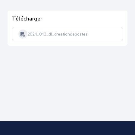
Télécharger
2024_043_dl_creationdepostes