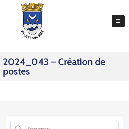
Ma
Mairie
Mon
Quotidien
2024_043 – Création de
Mes
postes
Sorties
Mes
Démarches
Contact