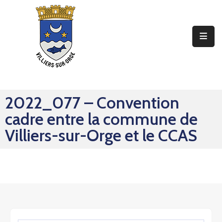
Ma
Mairie
Mon
Quotidien
2022_077 – Convention
Mes
cadre entre la commune de
Sorties
Villiers-sur-Orge et le CCAS
Mes
Démarches
Contact