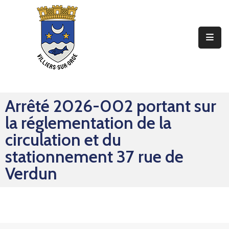
Ma
Mairie
Mon
Quotidien
Arrêté 2026-002 portant sur
Mes
la réglementation de la
Sorties
circulation et du
Mes
stationnement 37 rue de
Démarches
Verdun
Contact