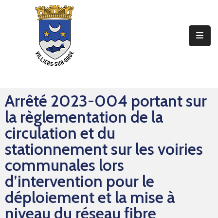
Ma
Mairie
Mon
Quotidien
Arrêté 2023-004 portant sur
Mes
la règlementation de la
Sorties
circulation et du
Mes
stationnement sur les voiries
Démarches
communales lors
d’intervention pour le
Contact
déploiement et la mise à
niveau du réseau fibre