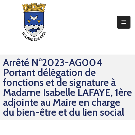
Ma
Mairie
Mon
Quotidien
Arrêté N°2023-AG004
Mes
Portant délégation de
Sorties
fonctions et de signature à
Mes
Madame Isabelle LAFAYE, 1ère
Démarches
adjointe au Maire en charge
du bien-être et du lien social
Contact