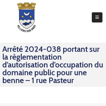
Ma
Mairie
Mon
Quotidien
Arrêté 2024-038 portant sur
Mes
la règlementation
Sorties
d’autorisation d’occupation du
Mes
domaine public pour une
Démarches
benne – 1 rue Pasteur
Contact