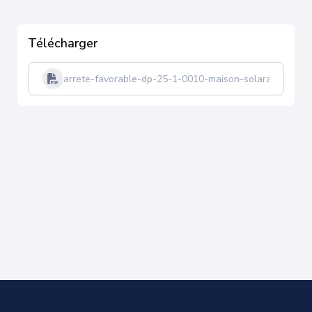
Télécharger
arrete-favorable-dp-25-1-0010-maison-solara