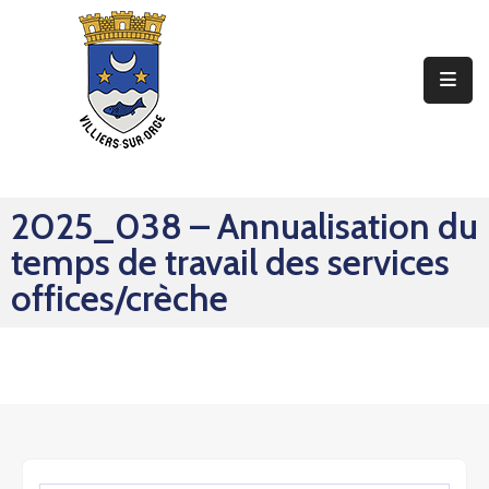
Ma
Mairie
Mon
Quotidien
2025_038 – Annualisation du
Mes
temps de travail des services
Sorties
offices/crèche
Mes
Démarches
Contact