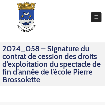
Ma
Mairie
Mon
Quotidien
2024_058 – Signature du
Mes
contrat de cession des droits
Sorties
d’exploitation du spectacle de
Mes
fin d’année de l’école Pierre
Démarches
Brossolette
Contact