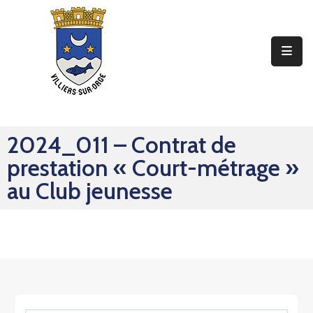
Ma
Mairie
Mon
Quotidien
2024_011 – Contrat de
Mes
prestation « Court-métrage »
Sorties
au Club jeunesse
Mes
Démarches
Contact