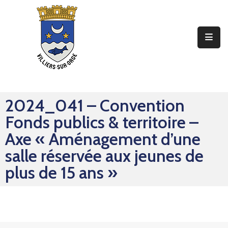
Ma
Mairie
Mon
Quotidien
2024_041 – Convention
Mes
Fonds publics & territoire –
Sorties
Axe « Aménagement d’une
Mes
salle réservée aux jeunes de
Démarches
plus de 15 ans »
Contact