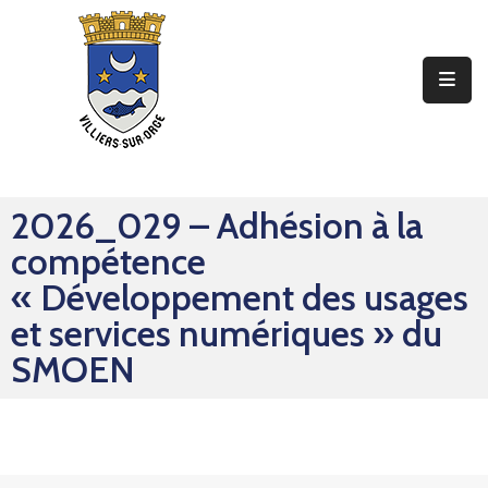
Ma
Mairie
Mon
Quotidien
2026_029 – Adhésion à la
Mes
compétence
Sorties
« Développement des usages
Mes
et services numériques » du
Démarches
SMOEN
Contact