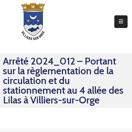
Ma
Mairie
Mon
Quotidien
Arrêté 2024_012 – Portant
Mes
sur la règlementation de la
Sorties
circulation et du
Mes
stationnement au 4 allée des
Démarches
Lilas à Villiers-sur-Orge
Contact