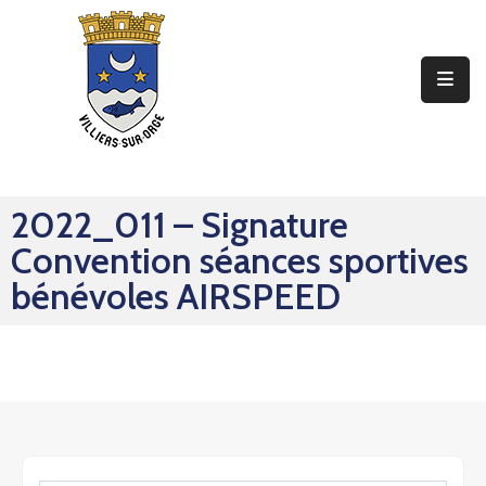
Ma
Mairie
Mon
Quotidien
2022_011 – Signature
Mes
Convention séances sportives
Sorties
bénévoles AIRSPEED
Mes
Démarches
Contact