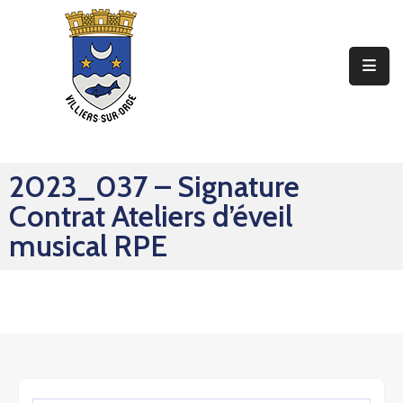
Ma
Mairie
Mon
Quotidien
2023_037 – Signature
Mes
Contrat Ateliers d’éveil
Sorties
musical RPE
Mes
Démarches
Contact