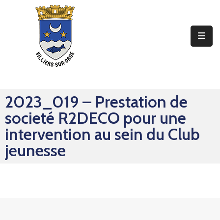
Ma
Mairie
Mon
Quotidien
2023_019 – Prestation de
Mes
societé R2DECO pour une
Sorties
intervention au sein du Club
Mes
jeunesse
Démarches
Contact