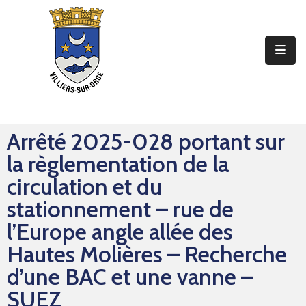
Ma
Mairie
Mon
Quotidien
Arrêté 2025-028 portant sur
Mes
la règlementation de la
Sorties
circulation et du
Mes
stationnement – rue de
Démarches
l’Europe angle allée des
Hautes Molières – Recherche
Contact
d’une BAC et une vanne –
SUEZ