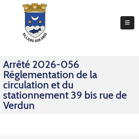
Ma
Mairie
Mon
Quotidien
Arrêté 2026-056
Mes
Réglementation de la
Sorties
circulation et du
Mes
stationnement 39 bis rue de
Démarches
Verdun
Contact