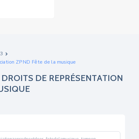
23
ciation ZPND Fête de la musique
 DROITS DE REPRÉSENTATION
MUSIQUE
ociationzeprodnextdoor_fetedelamusique_tampon