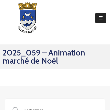
Ma
Mairie
Mon
Quotidien
2025_059 – Animation
Mes
marché de Noël
Sorties
Mes
Démarches
Contact