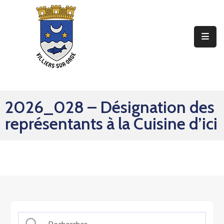
Ma
Mairie
Mon
Quotidien
2026_028 – Désignation des
Mes
représentants à la Cuisine d’ici
Sorties
Mes
Démarches
Contact