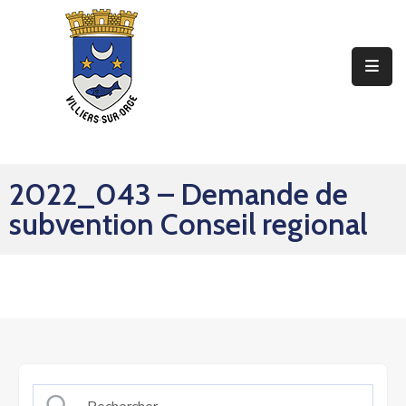
Ma
Mairie
Mon
Quotidien
2022_043 – Demande de
Mes
subvention Conseil regional
Sorties
Mes
Démarches
Contact