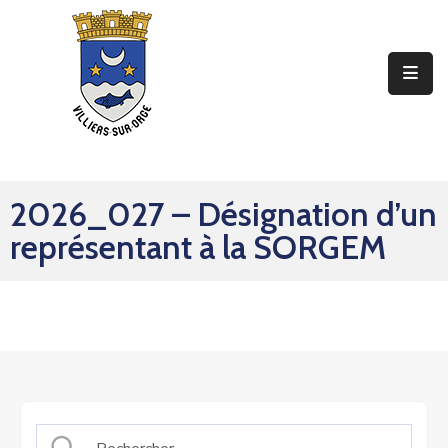
Ma
Mairie
Mon
Quotidien
2026_027 – Désignation d’un
Mes
représentant à la SORGEM
Sorties
Mes
Démarches
Contact