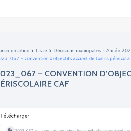
ocumentation
Liste
Décisions municipales - Année 20
023_067 – Convention d’objectifs accueil de loisirs périscola
2023_067 – CONVENTION D’OBJECT
PÉRISCOLAIRE CAF
Télécharger
2023-067_dc_conventiondobjectifsaccueildeloisirsperiscolair