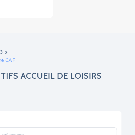
23
ire CAF
IFS ACCUEIL DE LOISIRS
e_caf-tampon