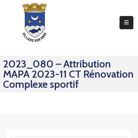
Ma
Mairie
Mon
Quotidien
2023_080 – Attribution
Mes
MAPA 2023-11 CT Rénovation
Sorties
Complexe sportif
Mes
Démarches
Contact