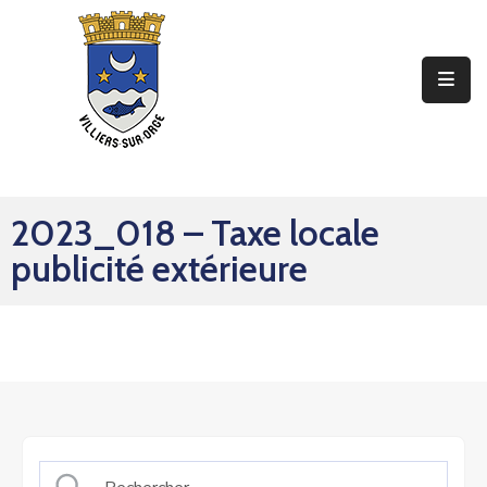
Ma
Mairie
Mon
Quotidien
2023_018 – Taxe locale
Mes
publicité extérieure
Sorties
Mes
Démarches
Contact