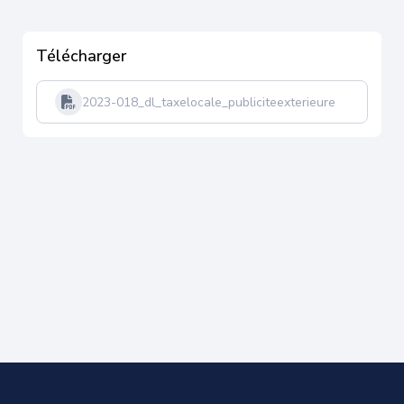
Télécharger
2023-018_dl_taxelocale_publiciteexterieure