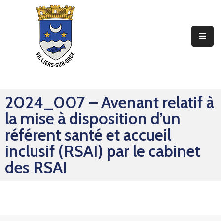
Ma
Mairie
Mon
Quotidien
2024_007 – Avenant relatif à
Mes
la mise à disposition d’un
Sorties
référent santé et accueil
Mes
inclusif (RSAI) par le cabinet
Démarches
des RSAI
Contact