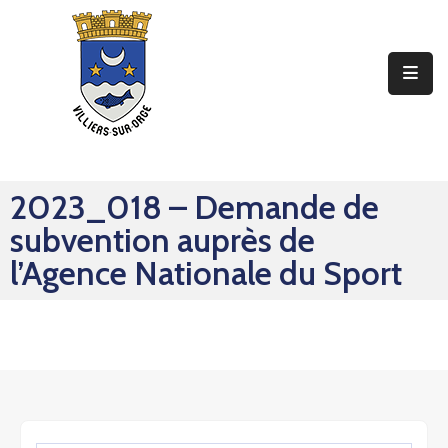
Ma
Mairie
Mon
Quotidien
2023_018 – Demande de
Mes
subvention auprès de
Sorties
l’Agence Nationale du Sport
Mes
Démarches
Contact