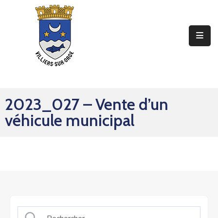
Ma
Mairie
Mon
Quotidien
2023_027 – Vente d’un
Mes
véhicule municipal
Sorties
Mes
Démarches
Contact