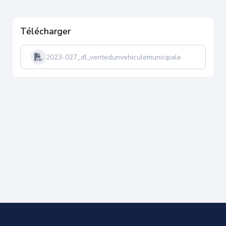
Télécharger
2023-027_dl_ventedunvehiculemunicipale