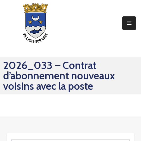
Ma
Mairie
Mon
Quotidien
2026_033 – Contrat
Mes
d’abonnement nouveaux
Sorties
voisins avec la poste
Mes
Démarches
Contact