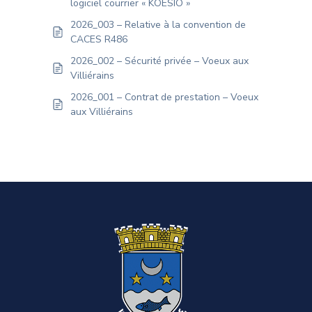
logiciel courrier « KOESIO »
2026_003 – Relative à la convention de
CACES R486
2026_002 – Sécurité privée – Voeux aux
Villiérains
2026_001 – Contrat de prestation – Voeux
aux Villiérains