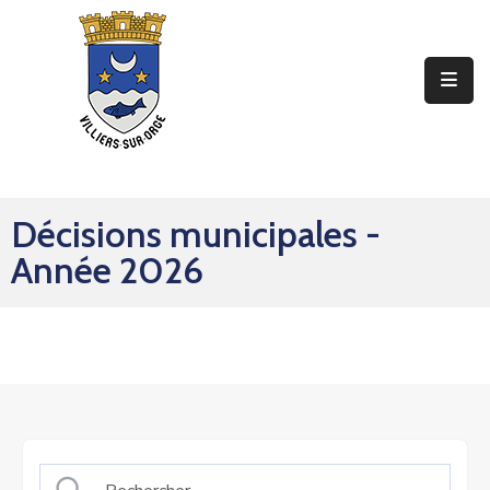
Ma
Mairie
Mon
Quotidien
Décisions municipales -
Mes
Année 2026
Sorties
Mes
Démarches
Contact