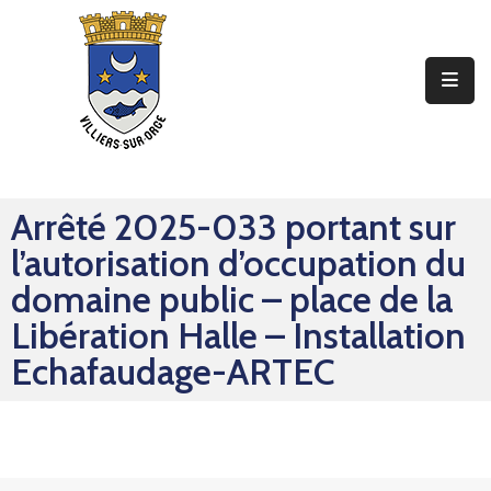
Ma
Mairie
Mon
Quotidien
Arrêté 2025-033 portant sur
Mes
l’autorisation d’occupation du
Sorties
domaine public – place de la
Mes
Libération Halle – Installation
Démarches
Echafaudage-ARTEC
Contact