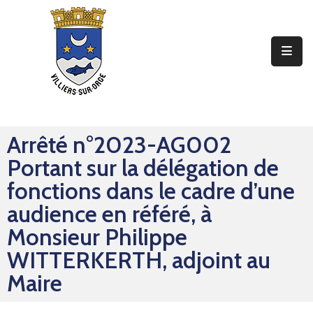
Ma
Mairie
Mon
Quotidien
Arrêté n°2023-AG002
Mes
Portant sur la délégation de
Sorties
fonctions dans le cadre d’une
Mes
audience en référé, à
Démarches
Monsieur Philippe
WITTERKERTH, adjoint au
Contact
Maire