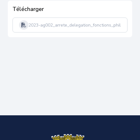
Télécharger
2023-ag002_arrete_delegation_fonctions_philippewitte