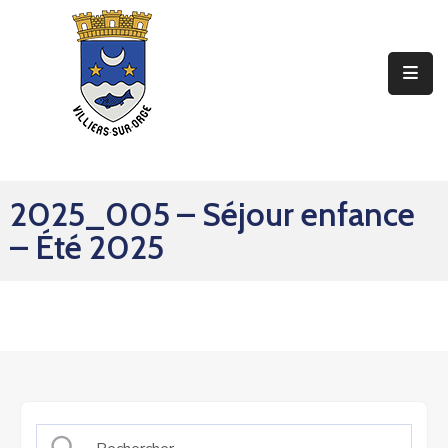
Ma
Mairie
Mon
Quotidien
2025_005 – Séjour enfance
Mes
– Été 2025
Sorties
Mes
Démarches
Contact