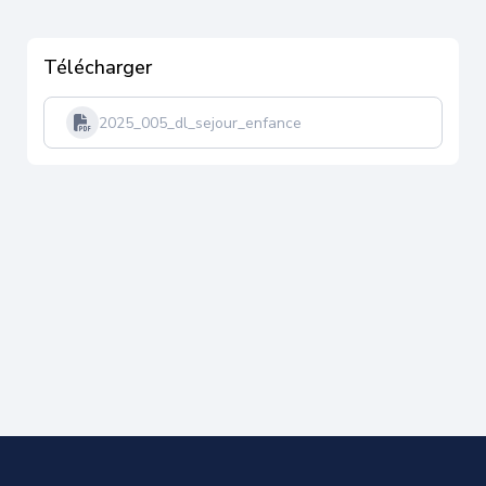
Télécharger
2025_005_dl_sejour_enfance