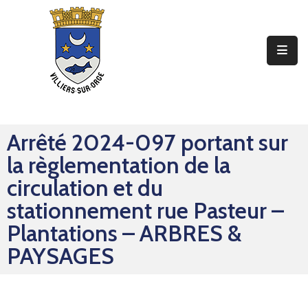
Ma
Mairie
Mon
Quotidien
Arrêté 2024-097 portant sur
Mes
la règlementation de la
Sorties
circulation et du
Mes
stationnement rue Pasteur –
Démarches
Plantations – ARBRES &
PAYSAGES
Contact