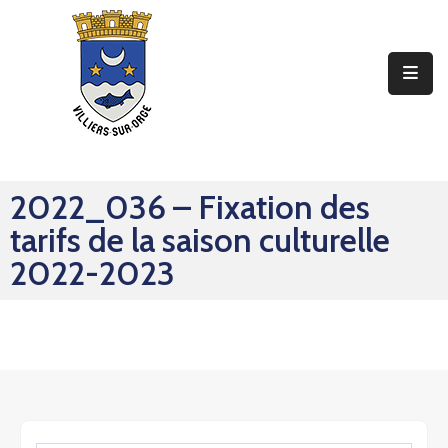
Ma
Mairie
Mon
Quotidien
2022_036 – Fixation des
Mes
tarifs de la saison culturelle
Sorties
2022-2023
Mes
Démarches
Contact