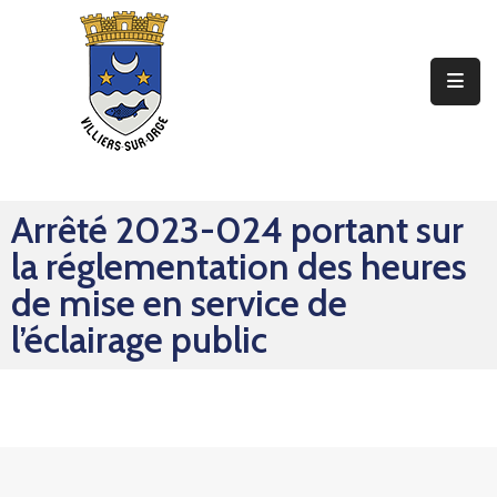
Ma
Mairie
Mon
Quotidien
Arrêté 2023-024 portant sur
Mes
la réglementation des heures
Sorties
de mise en service de
Mes
l’éclairage public
Démarches
Contact