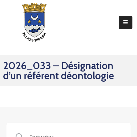
Ma
Mairie
Mon
Quotidien
2026_033 – Désignation
Mes
d’un référent déontologie
Sorties
Mes
Démarches
Contact