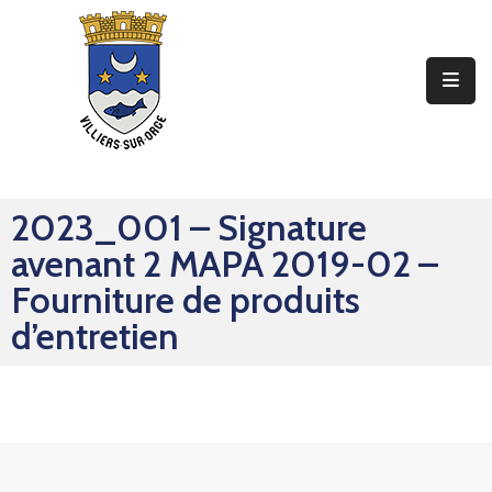
Ma
Mairie
Mon
Quotidien
2023_001 – Signature
Mes
avenant 2 MAPA 2019-02 –
Sorties
Fourniture de produits
Mes
d’entretien
Démarches
Contact