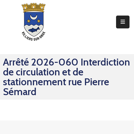
Ma
Mairie
Mon
Quotidien
Arrêté 2026-060 Interdiction
Mes
de circulation et de
Sorties
stationnement rue Pierre
Mes
Sémard
Démarches
Contact