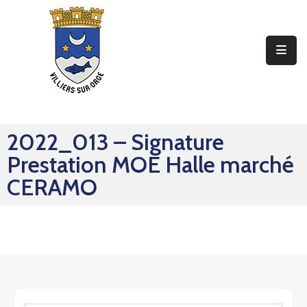
Ma
Mairie
Mon
Quotidien
2022_013 – Signature
Mes
Prestation MOE Halle marché
Sorties
CERAMO
Mes
Démarches
Contact