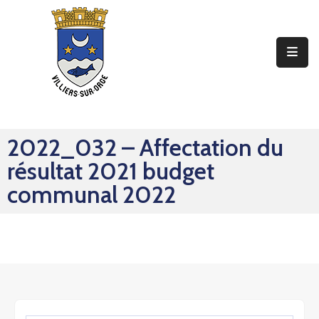
Ma
Mairie
Mon
Quotidien
2022_032 – Affectation du
Mes
résultat 2021 budget
Sorties
communal 2022
Mes
Démarches
Contact